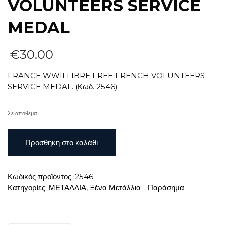
VOLUNTEERS SERVICE
MEDAL
€
30.00
FRANCE WWII LIBRE FREE FRENCH VOLUNTEERS
SERVICE MEDAL. (Κωδ. 2546)
Σε απόθεμα
FRANCE
Προσθήκη στο καλάθι
WWII
LIBRE
FREE
Κωδικός προϊόντος:
2546
FRENCH
Κατηγορίες:
ΜΕΤΑΛΛΙΑ
,
Ξένα Μετάλλια - Παράσημα
VOLUNTEERS
SERVICE
MEDAL
ποσότητα