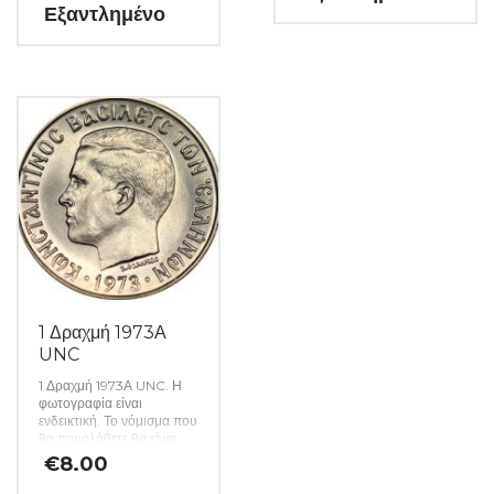
Εξαντλημένο
1 Δραχμή 1973Α
UNC
1 Δραχμή 1973Α UNC. Η
φωτογραφία είναι
ενδεικτική. Το νόμισμα που
θα παραλάβετε θα είναι
αυστηρώς ακυκλοφόρητο
€
8.00
από μασούρι τραπέζης.