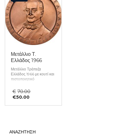
Μετάλλιο Τ.
Ελλάδος 1966
Μετάλλιο Τράπεζα
Ελλάδος 1966 με κουτί και
πιστοποιητικό
Original
€
70.00
Η
price
€
50.00
τρέχουσα
was:
τιμή
€70.00.
είναι:
€50.00.
ΑΝΑΖΗΤΗΣΗ