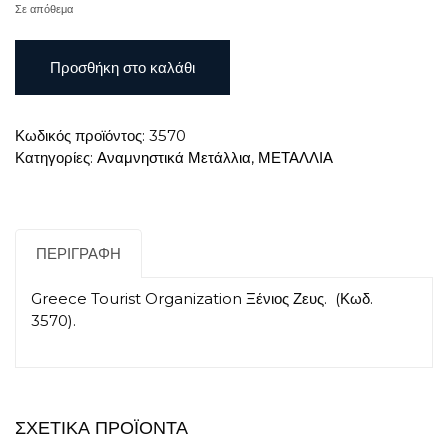
Σε απόθεμα
Greece
Προσθήκη στο καλάθι
Tourist
Organization
Ξένιος
Κωδικός προϊόντος:
3570
Ζευς
Κατηγορίες:
Αναμνηστικά Μετάλλια
,
ΜΕΤΑΛΛΙΑ
ποσότητα
ΠΕΡΙΓΡΑΦΉ
Greece Tourist Organization Ξένιος Ζευς. (Κωδ.
3570).
ΣΧΕΤΙΚΆ ΠΡΟΪΌΝΤΑ