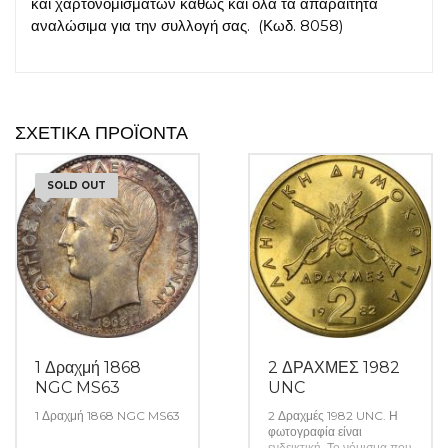
και χαρτονομισμάτων καθώς και όλα τα απαραίτητα
αναλώσιμα για την συλλογή σας. (Κωδ. 8058)
ΣΧΕΤΙΚΆ ΠΡΟΪΌΝΤΑ
SOLD OUT
1 Δραχμή 1868
2 ΔΡΑΧΜΕΣ 1982
NGC MS63
UNC
1 Δραχμή 1868 NGC MS63
2 Δραχμές 1982 UNC. Η
φωτογραφία είναι
ενδεικτική. Το νόμισμα που