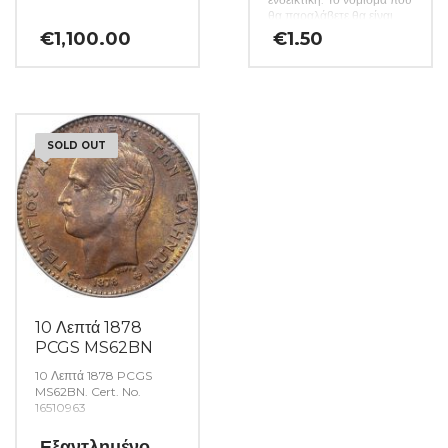
θα παραλάβετε θα είναι
αυστηρώς ακυκλοφόρητο
€
1,100.00
€
1.50
από μασούρι τραπέζης.
(Κωδ: 141)
SOLD OUT
10 Λεπτά 1878
PCGS MS62BN
10 Λεπτά 1878 PCGS
MS62BN. Cert. No.
16510963
Εξαντλημένο