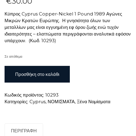
€
30.00
Κύπρος Cyprus Copper-Nickel 1 Pound 1989 Αγώνες
Μικρών Κρατών Ευρώπης. Η γνησιότητα όλων των
μεταλλίων μας είναι εγγυημένη εφ όρου ζωής ενώ τυχόν
ιδιαιτερότητες – ελαττώματα περιγράφονται αναλυτικά εφόσον
υπάρχουν. (Κωδ. 10293)
Σε απόθεμα
Κύπρος
Προσθήκη στο καλάθι
Cyprus
Copper-
Nickel
Κωδικός προϊόντος:
10293
1
Κατηγορίες:
Cyprus
,
ΝΟΜΙΣΜΑΤΑ
,
Ξένα Νομίσματα
Pound
1989
Αγώνες
Μικρών
Κρατών
ΠΕΡΙΓΡΑΦΉ
Ευρώπης