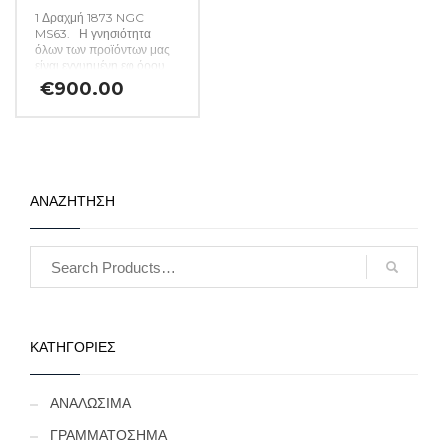
1 Δραχμή 1873 NGC
MS63. Η γνησιότητα
όλων των προϊόντων μας
είναι εγγυημένη εφ όρου
ζωής ενώ τυχόν
€
900.00
ιδιαιτερότητες –
ελαττώματα περιγράφονται
αναλυτικά εφόσον
υπάρχουν. (Κωδ. 47)
ΑΝΑΖΗΤΗΣΗ
ΚΑΤΗΓΟΡΙΕΣ
ΑΝΑΛΩΣΙΜΑ
ΓΡΑΜΜΑΤΟΣΗΜΑ