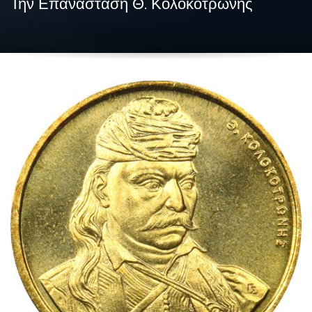
Την Επανάσταση Θ. Κολοκοτρώνης