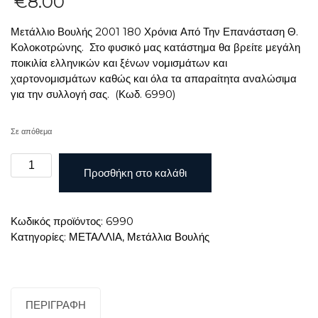
€
8.00
Μετάλλιο Βουλής 2001 180 Χρόνια Από Την Επανάσταση Θ.
Κολοκοτρώνης. Στο φυσικό μας κατάστημα θα βρείτε μεγάλη
ποικιλία ελληνικών και ξένων νομισμάτων και
χαρτονομισμάτων καθώς και όλα τα απαραίτητα αναλώσιμα
για την συλλογή σας. (Κωδ. 6990)
Σε απόθεμα
Μετάλλιο
Προσθήκη στο καλάθι
Βουλής
2001
180
Κωδικός προϊόντος:
6990
Χρόνια
Κατηγορίες:
ΜΕΤΑΛΛΙΑ
,
Μετάλλια Βουλής
Από
Την
Επανάσταση
Θ.
Κολοκοτρώνης
ΠΕΡΙΓΡΑΦΉ
ποσότητα