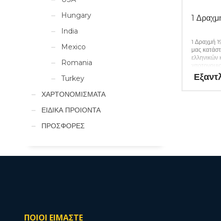
Hungary
1 Δραχ
India
1 Δραχμή 
Mexico
μας κατάστ
ελληνικών 
Romania
χαρτονομισ
απαραίτητα
Εξαντ
Turkey
σας. (Κωδ.
ΧΑΡΤΟΝΟΜΙΣΜΑΤΑ
ΕΙΔΙΚΑ ΠΡΟΙΟΝΤΑ
ΠΡΟΣΦΟΡΕΣ
ΠΟΙΟΙ ΕΙΜΑΣΤΕ