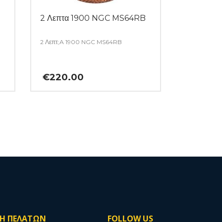
2 Λεπτα 1900 NGC MS64RB
2 Λεπτ;A 1900 NGC MS64RB
€
220.00
ΣΗ ΠΕΛΑΤΩΝ
FOLLOW US