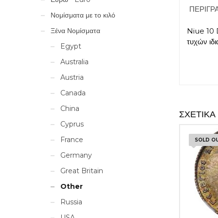
ΠΕΡΙΓΡ
Νομίσματα με το κιλό
Ξένα Νομίσματα
Niue 10 
τυχών ιδ
Egypt
Australia
Austria
Canada
China
ΣΧΕΤΙΚΆ
Cyprus
France
SOLD O
Germany
Great Britain
Other
Russia
USA