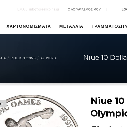
EMAIL: info@greekcoins.gr
Ο ΛΟΓΑΡΙΑΣΜΟΣ ΜΟΥ
|
LO
ΧΑΡΤΟΝΟΜΙΣΜΑΤΑ
ΜΕΤΑΛΛΙΑ
ΓΡΑΜΜΑΤΟΣΗ
Niue 10 Doll
ΑΤΑ
BULLION COINS
ΑΣΗΜΈΝΙΑ
Niue 10 
UT
Olympi