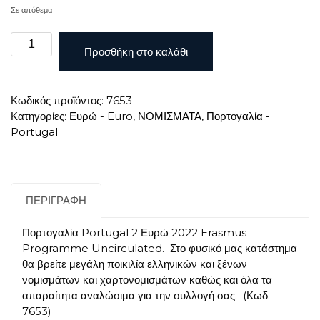
Σε απόθεμα
Πορτογαλία
Προσθήκη στο καλάθι
Portugal
2
Ευρώ
Κωδικός προϊόντος:
7653
2022
Κατηγορίες:
Ευρώ - Euro
,
ΝΟΜΙΣΜΑΤΑ
,
Πορτογαλία -
Erasmus
Portugal
Programme
Uncirculated
ποσότητα
ΠΕΡΙΓΡΑΦΉ
Πορτογαλία Portugal 2 Ευρώ 2022 Erasmus
Programme Uncirculated. Στο φυσικό μας κατάστημα
θα βρείτε μεγάλη ποικιλία ελληνικών και ξένων
νομισμάτων και χαρτονομισμάτων καθώς και όλα τα
απαραίτητα αναλώσιμα για την συλλογή σας.
(Κωδ.
7653)