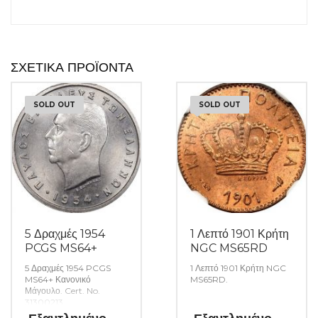
ΣΧΕΤΙΚΆ ΠΡΟΪΌΝΤΑ
SOLD OUT
SOLD OUT
5 Δραχμές 1954
1 Λεπτό 1901 Κρήτη
PCGS MS64+
NGC MS65RD
5 Δραχμές 1954 PCGS
1 Λεπτό 1901 Κρήτη NGC
MS64+ Κανονικό
MS65RD.
Μάγουλο. Cert. No.
31300213