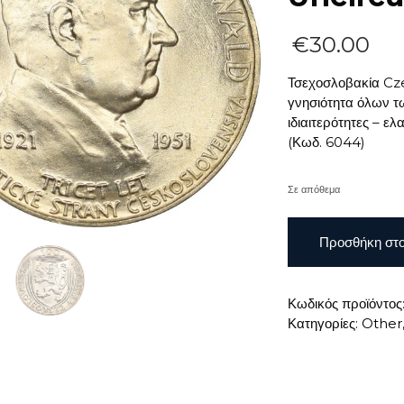
€
30.00
Τσεχοσλοβακία Cze
γνησιότητα όλων τ
ιδιαιτερότητες – 
(Κωδ. 6044)
Σε απόθεμα
Τσεχοσλοβακία
Προσθήκη στο
Czechoslavakia
100
Korun
Κωδικός προϊόντος
1951
Κατηγορίες:
Other
Brilliant
Uncirculated
ποσότητα