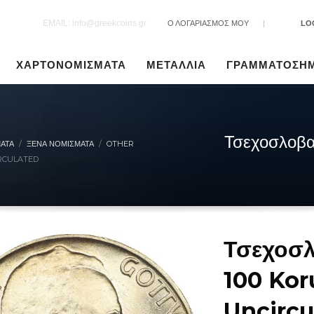
EMAIL: info@greekcoins.gr
Ο ΛΟΓΑΡΙΑΣΜΟΣ ΜΟΥ
|
LO
ΧΑΡΤΟΝΟΜΙΣΜΑΤΑ
ΜΕΤΑΛΛΙΑ
ΓΡΑΜΜΑΤΟΣΗ
Τσεχοσλοβα
ΑΤΑ
ΞΈΝΑ ΝΟΜΊΣΜΑΤΑ
OTHER
IRCULATED
Τσεχοσλ
100 Koru
Uncircu