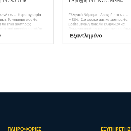
μή 1973Α UNC
1 Δραχμή 1911 NGC MS64
1973Α UNC. Η φωτογραφία
Ελληνικό Νόμισμα 1 Δραχμή 1911 NGC
κτική. Το νόμισμα που θα
MS64. Στο φυσικό μας κατάστημα θα
 θα είναι αυστηρώς
βρείτε μεγάλη ποικιλία ελληνικών και
ητο από μασούρι τραπέζης.
ξένων νομισμάτων και χαρτονομισμάτω
καθώς και όλα τα απαραίτητα αναλώσι
0
Εξαντλημένο
για την συλλογή σας. (Κωδ. 46)
ΠΛΗΡΟΦΟΡΙΕΣ
ΕΞΥΠΗΡΕΤΗ