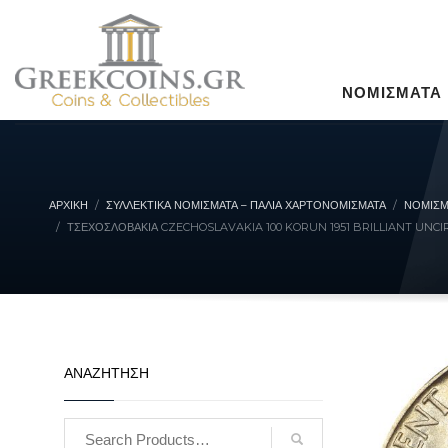
ΝΟΜΙΣΜΑΤΑ
ΑΡΧΙΚΉ
ΣΥΛΛΕΚΤΙΚΆ ΝΟΜΊΣΜΑΤΑ – ΠΑΛΙΆ ΧΑΡΤΟΝΟΜΊΣΜΑΤΑ
ΝΟΜΙΣΜ
ΤΣΕΧΟΣΛΟΒΑΚΊΑ CZECHOSLAVAKIA 100 KORUN 1951 BRILLIANT UNC
ΑΝΑΖΗΤΗΣΗ