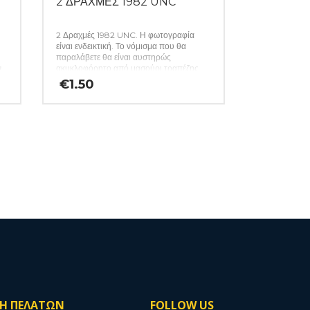
2 ΔΡΑΧΜΕΣ 1982 UNC
2 Δραχμές 1982 UNC. Η φωτογραφία
είναι ενδεικτική. Το νόμισμα που θα
παραλάβετε θα είναι αυστηρώς
ν
ακυκλοφόρητο από μασούρι τραπέζης.
μα
(Κωδ: 141)
€
1.50
ΣΗ ΠΕΛΑΤΩΝ
FOLLOW US