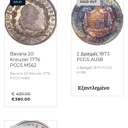
SOLD OUT
SALE!
Bavaria 20
2 Δραχμές 1873
Kreuzer 1776
PCGS AU58
PCGS MS62
2 Δραχμές 1873 PCGS
AU58
Bavaria 20 Kreuzer 1776
PCGS MS62
Εξαντλημένο
Original
€
430.00
Η
price
€
380.00
τρέχουσα
was:
τιμή
€430.00.
είναι:
€380.00.