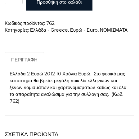
Προσθήκη στο καλάθι
2
Ευρώ
2012
Κωδικός προϊόντος:
762
10
Κατηγορίες:
Ελλάδα - Greece
,
Ευρώ - Euro
,
ΝΟΜΙΣΜΑΤΑ
Χρόνια
Ευρώ
ποσότητα
ΠΕΡΙΓΡΑΦΉ
Ελλάδα 2 Ευρώ 2012 10 Χρόνια Ευρώ. Στο φυσικό μας
κατάστημα θα βρείτε μεγάλη ποικιλία ελληνικών και
ξένων νομισμάτων και χαρτονομισμάτων καθώς και όλα
τα απαραίτητα αναλώσιμα για την συλλογή σας. (Κωδ.
762)
ΣΧΕΤΙΚΆ ΠΡΟΪΌΝΤΑ