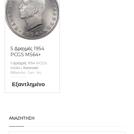
5 Δραχμές 1954
PCGS MS64+
5 Δραχμές 1954 PCGS
MS64+ Κανονικό
Μάγουλο. Cert. No.
31300213
Εξαντλημένο
ΑΝΑΖΗΤΗΣΗ