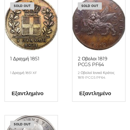
SOLD OUT
SOLD OUT
1 Δραχμή 1851
2 Οβολοι 1819
PCGS PF64
1 Δραχμή 1851 XF
2 Οβολοί Ιονικό Κράτος
1819 PCGS PF64.
Εξαντλημένο
Εξαντλημένο
SOLD OUT