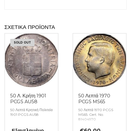
ΣΧΕΤΙΚΆ ΠΡΟΪΌΝΤΑ
SOLD OUT
50 Λ. Κρήτη 1901
50 Λεπτά 1970
PCGS AU58
PCGS MS65
50 Λεπτά Κρητική Πολιτεία
50 Λεπτά 1970 PCGS
1901 PCGS AU58
MS65. Cert. No.
81404970
Εξαντλημένο
€
60.00