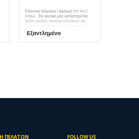
Ελληνικό Νόμισμα 1 Δραχμή 1911 NGC
MS64. Στο φυσικό μας κατάστημα θα
βρείτε μεγάλη ποικιλία ελληνικών και
ξένων νομισμάτων και χαρτονομισμάτων
καθώς και όλα τα απαραίτητα αναλώσιμα
Εξαντλημένο
για την συλλογή σας. (Κωδ. 46)
ΣΗ ΠΕΛΑΤΩΝ
FOLLOW US