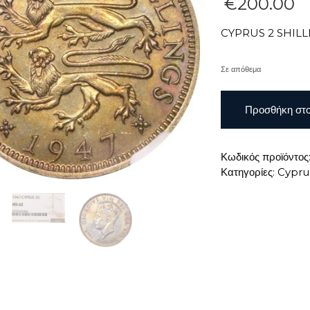
€
200.00
CYPRUS 2 SHILLI
Σε απόθεμα
CYPRUS
Προσθήκη στο
2
SHILLINGS
1947
Κωδικός προϊόντος
NGC
Κατηγορίες:
Cypru
MS62
ποσότητα