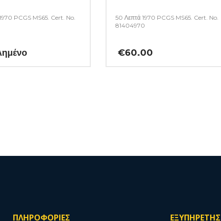
 1970 PCGS MS65. Cert. No.
50 Λεπτά 1970 PCGS MS65. Cert. No.
81404970
λημένο
€
60.00
ΠΛΗΡΟΦΟΡΙΕΣ
ΕΞΥΠΗΡΕΤΗ