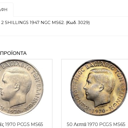
ΑΦΉ
2 SHILLINGS 1947 NGC MS62. (Κωδ. 3029)
 ΠΡΟΪΌΝΤΑ
μές 1970 PCGS MS65
50 Λεπτά 1970 PCGS MS65