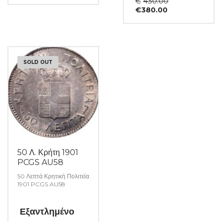
€
430.00
Η
price
€
380.00
τρέχουσα
was:
τιμή
€430.00.
είναι:
€380.00.
SOLD OUT
50 Λ. Κρήτη 1901
PCGS AU58
50 Λεπτά Κρητική Πολιτεία
1901 PCGS AU58
Εξαντλημένο