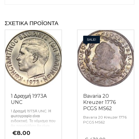
ΣΧΕΤΙΚΆ ΠΡΟΪΌΝΤΑ
SALE!
1 Δραχμή 1973Α
Bavaria 20
UNC
Kreuzer 1776
PCGS MS62
1 Δραχμή 1973Α UNC. Η
φωτογραφία είναι
Bavaria 20 Kreuzer 1776
ενδεικτική. Το νόμισμα που
PCGS MS62
θα παραλάβετε θα είναι
αυστηρώς ακυκλοφόρητο
€
8.00
από μασούρι τραπέζης.
Original