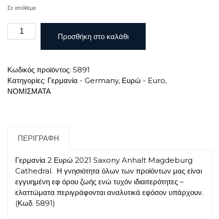
Σε απόθεμα
Γερμανία
Προσθήκη στο καλάθι
2
Ευρώ
2021
Κωδικός προϊόντος:
5891
Saxony
Κατηγορίες:
Γερμανία - Germany
,
Ευρώ - Euro
,
Anhalt
ΝΟΜΙΣΜΑΤΑ
Magdeburg
Cathedral
F
ποσότητα
ΠΕΡΙΓΡΑΦΉ
Γερμανία 2 Ευρώ 2021 Saxony Anhalt Magdeburg
Cathedral. Η γνησιότητα όλων των προϊόντων μας είναι
εγγυημένη εφ όρου ζωής ενώ τυχόν ιδιαιτερότητες –
ελαττώματα περιγράφονται αναλυτικά εφόσον υπάρχουν.
(Κωδ. 5891)