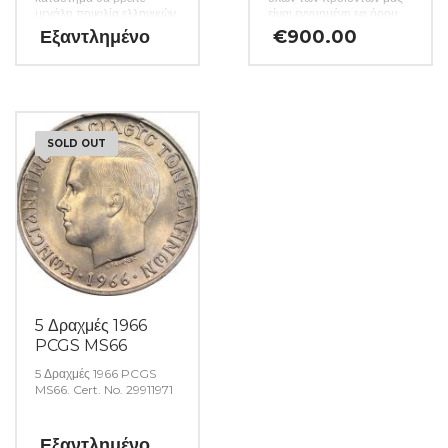
μεγάλη ποικιλία ελληνικών
είναι εγγυημένη εφ όρου
και ξένων νομισμάτων και
ζωής ενώ τυχόν
Εξαντλημένο
€
900.00
χαρτονομισμάτων καθώς
ιδιαιτερότητες –
και όλα τα απαραίτητα
ελαττώματα περιγράφονται
αναλώσιμα για την
αναλυτικά εφόσον
συλλογή σας. (Κωδ. 49)
υπάρχουν. (Κωδ. 47)
SOLD OUT
5 Δραχμές 1966
PCGS MS66
5 Δραχμές 1966 PCGS
MS66. Cert. No. 29911971
Εξαντλημένο