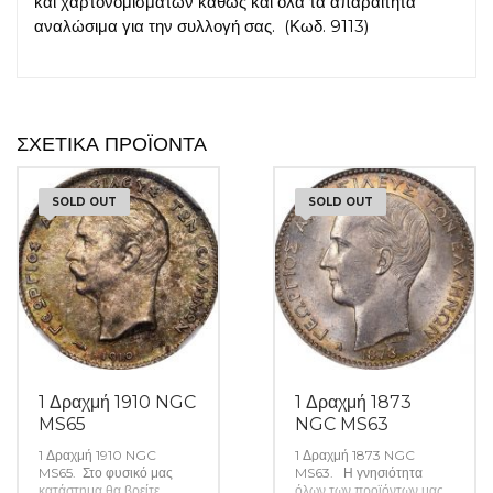
και χαρτονομισμάτων καθώς και όλα τα απαραίτητα
αναλώσιμα για την συλλογή σας. (Κωδ. 9113)
ΣΧΕΤΙΚΆ ΠΡΟΪΌΝΤΑ
SOLD OUT
SOLD OUT
1 Δραχμή 1910 NGC
1 Δραχμή 1873
MS65
NGC MS63
1 Δραχμή 1910 NGC
1 Δραχμή 1873 NGC
MS65. Στο φυσικό μας
MS63. Η γνησιότητα
κατάστημα θα βρείτε
όλων των προϊόντων μας