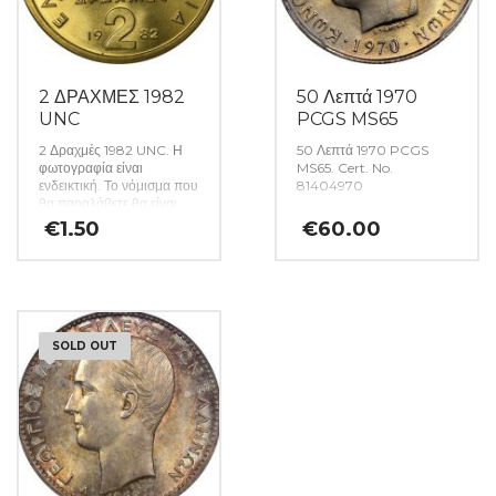
2 ΔΡΑΧΜΕΣ 1982
50 Λεπτά 1970
UNC
PCGS MS65
2 Δραχμές 1982 UNC. Η
50 Λεπτά 1970 PCGS
φωτογραφία είναι
MS65. Cert. No.
ενδεικτική. Το νόμισμα που
81404970
θα παραλάβετε θα είναι
αυστηρώς ακυκλοφόρητο
€
1.50
€
60.00
από μασούρι τραπέζης.
(Κωδ: 141)
SOLD OUT