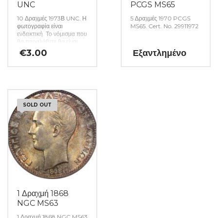
UNC
PCGS MS65
10 Δραχμές 1973Β UNC. Η
5 Δραχμές 1970 PCGS
φωτογραφία είναι
MS65. Cert. No. 29911972
ενδεικτική. Το νόμισμα που
θα παραλάβετε θα είναι
αυστηρώς ακυκλοφόρητο
€
3.00
Εξαντλημένο
από μασούρι τραπέζης.
(Κωδ: 23)
SOLD OUT
1 Δραχμή 1868
NGC MS63
1 Δραχμή 1868 NGC MS63