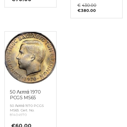
Original
€
430.00
Η
price
€
380.00
τρέχουσα
was:
τιμή
€430.00.
είναι:
€380.00.
50 Λεπτά 1970
PCGS MS65
50 Λεπτά 1970 PCGS
MS65. Cert. No.
81404970
€
60.00