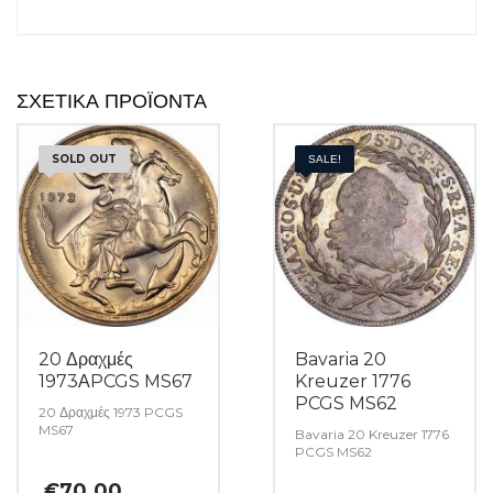
ΣΧΕΤΙΚΆ ΠΡΟΪΌΝΤΑ
SOLD OUT
SALE!
20 Δραχμές
Bavaria 20
1973ΑPCGS MS67
Kreuzer 1776
PCGS MS62
20 Δραχμές 1973 PCGS
MS67
Bavaria 20 Kreuzer 1776
PCGS MS62
€
70.00