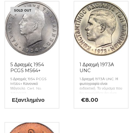
SOLD OUT
5 Δραχμές 1954
1 Δραχμή 1973Α
PCGS MS64+
UNC
5 Δραχμές 1954 PCGS
1 Δραχμή 1973Α UNC. Η
MS64+ Κανονικό
φωτογραφία είναι
Μάγουλο. Cert. No.
ενδεικτική. Το νόμισμα που
31300213
θα παραλάβετε θα είναι
αυστηρώς ακυκλοφόρητο
Εξαντλημένο
€
8.00
από μασούρι τραπέζης.