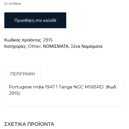
€90.00.
Σε απόθεμα
Portugese
Προσθήκη στο καλάθι
India
1947
1
Κωδικός προϊόντος:
2915
Tanga
Κατηγορίες:
Other
,
ΝΟΜΙΣΜΑΤΑ
,
Ξένα Νομίσματα
NGC
MS65RD
ποσότητα
ΠΕΡΙΓΡΑΦΉ
Portugese India 1947 1 Tanga NGC MS65RD. (Κωδ.
2915)
ΣΧΕΤΙΚΆ ΠΡΟΪΌΝΤΑ