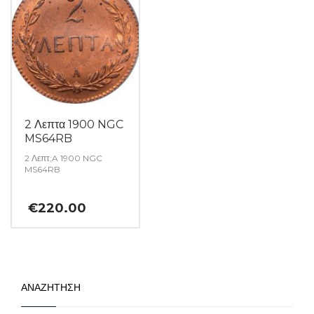
2 Λεπτα 1900 NGC
MS64RB
2 Λεπτ;A 1900 NGC
MS64RB
€
220.00
ΑΝΑΖΗΤΗΣΗ