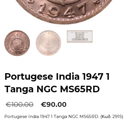
Portugese India 1947 1
Tanga NGC MS65RD
Original
Η
€
100.00
€
90.00
price
τρέχουσα
was:
τιμή
Portugese India 1947 1 Tanga NGC MS65RD. (Κωδ. 2915)
€100.00.
είναι: