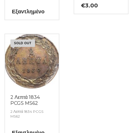
αυστηρώς ακυκλοφόρητο
€
3.00
από μασούρι τραπέζης.
Εξαντλημένο
(Κωδ: 23)
SOLD OUT
2 Λεπτά 1834
PCGS MS62
2 Λεπτά 1834 PCGS
MS62
Εξαντλημένο