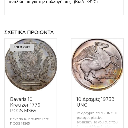
αναλώσιμα για την συλλογή σας. (Κωδ. 7820)
ΣΧΕΤΙΚΆ ΠΡΟΪΌΝΤΑ
SOLD OUT
Bavaria 10
10 Δραχμές 1973Β
Kreuzer 1776
UNC
PCGS MS65
10 Δραχμές 1973Β UNC. Η
φωτογραφία είναι
Bavaria 10 Kreuzer 1776
ενδεικτική. Το νόμισμα που
PCGS MS65
θα παραλάβετε θα είναι