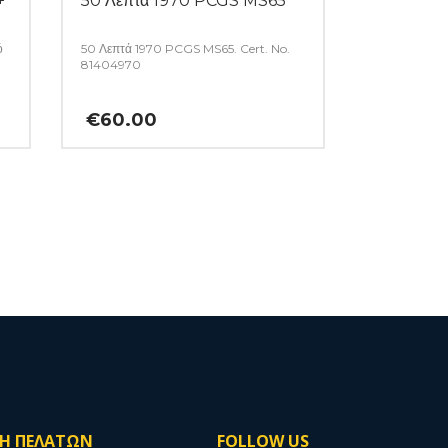
+
50 Λεπτά 1970 PCGS MS65
ό
50 Λεπτά 1970 PCGS MS65. Cert. No.
81404970
€
60.00
ΣΗ ΠΕΛΑΤΩΝ
FOLLOW US