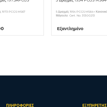
χμές 1973ΑPCGS
5 Δραχμές 1954 PCGS MS64
ς 1973 PCGS MS67
5 Δραχμές 1954 PCGS MS64+ Κανονικ
Μάγουλο. Cert. No. 31300213
00
Εξαντλημένο
ΠΛΗΡΟΦΟΡΙΕΣ
ΕΞΥΠΗΡΕΤΗ