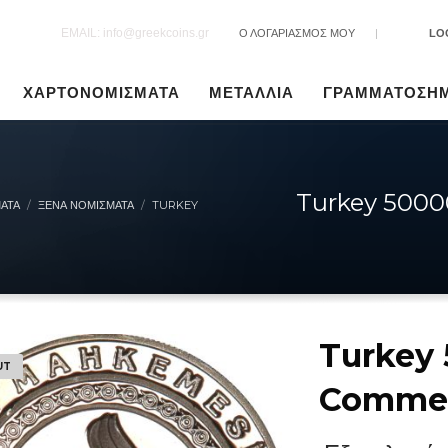
EMAIL: info@greekcoins.gr
Ο ΛΟΓΑΡΙΑΣΜΟΣ ΜΟΥ
|
LO
ΧΑΡΤΟΝΟΜΙΣΜΑΤΑ
ΜΕΤΑΛΛΙΑ
ΓΡΑΜΜΑΤΟΣΗ
Turkey 5000
ΑΤΑ
ΞΈΝΑ ΝΟΜΊΣΜΑΤΑ
TURKEY
Turkey 
UT
Commem