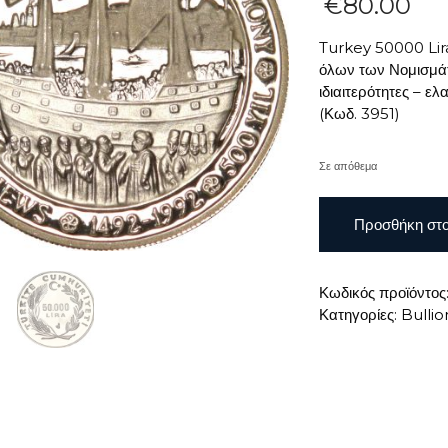
€
80.00
Turkey 50000 Lir
όλων των Νομισμάτ
ιδιαιτερότητες – 
(Κωδ. 3951)
Σε απόθεμα
Turkey
Προσθήκη στο
50000
Lira
1992
Κωδικός προϊόντος
Turkish
Κατηγορίες:
Bullio
Jews
ποσότητα