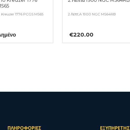
 10 Kreuzer 1776
2 Λεπτα 1900 NGC MS64RB
MS65
0 Kreuzer 1776 PCGS MS65
2 Λεπτ;A 1900 NGC MS64RB
λημένο
€
220.00
ΠΛΗΡΟΦΟΡΙΕΣ
ΕΞΥΠΗΡΕΤΗ